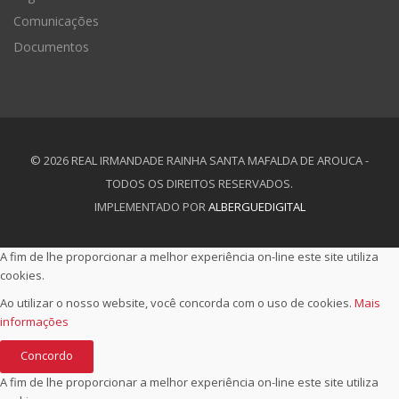
Comunicações
Documentos
© 2026 REAL IRMANDADE RAINHA SANTA MAFALDA DE AROUCA -
TODOS OS DIREITOS RESERVADOS.
IMPLEMENTADO POR
ALBERGUEDIGITAL
A fim de lhe proporcionar a melhor experiência on-line este site utiliza
cookies.
Ao utilizar o nosso website, você concorda com o uso de cookies.
Mais
informações
Concordo
A fim de lhe proporcionar a melhor experiência on-line este site utiliza