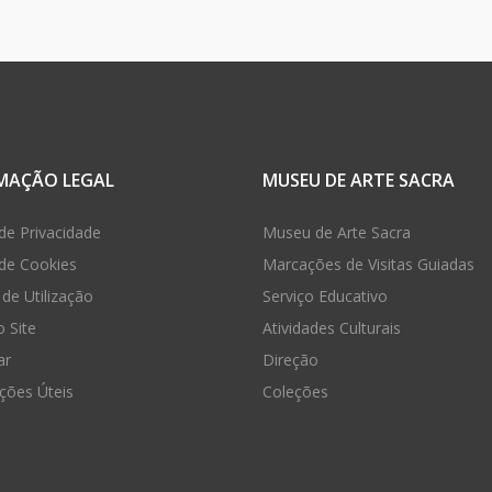
MAÇÃO LEGAL
MUSEU DE ARTE SACRA
 de Privacidade
Museu de Arte Sacra
 de Cookies
Marcações de Visitas Guiadas
de Utilização
Serviço Educativo
 Site
Atividades Culturais
ar
Direção
ções Úteis
Coleções