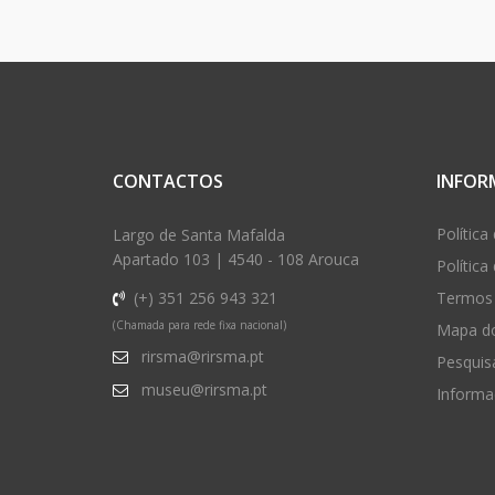
CONTACTOS
INFOR
Política
Largo de Santa Mafalda
Apartado 103 | 4540 - 108 Arouca
Política
(+) 351 256 943 321
Termos 
(Chamada para rede fixa nacional)
Mapa do
rirsma@rirsma.pt
Pesquis
museu@rirsma.pt
Informa