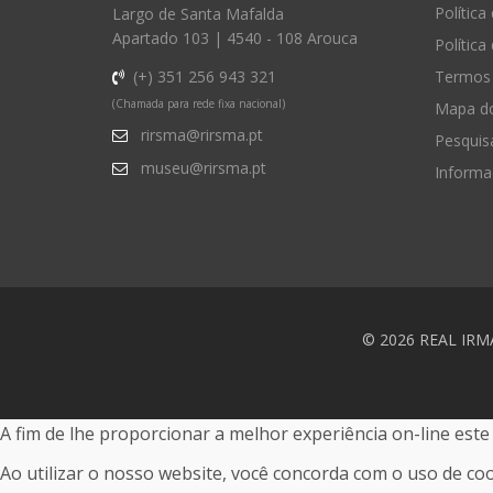
Política
Largo de Santa Mafalda
Apartado 103 | 4540 - 108 Arouca
Política
(+) 351 256 943 321
Termos 
(Chamada para rede fixa nacional)
Mapa do
rirsma@rirsma.pt
Pesquis
museu@rirsma.pt
Informa
© 2026 REAL IR
A fim de lhe proporcionar a melhor experiência on-line este s
Ao utilizar o nosso website, você concorda com o uso de co