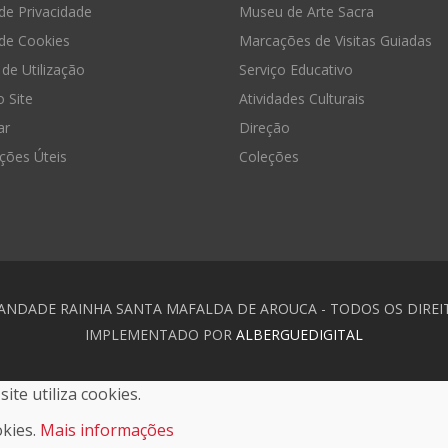
 de Privacidade
Museu de Arte Sacra
 de Cookies
Marcações de Visitas Guiadas
de Utilização
Serviço Educativo
 Site
Atividades Culturais
ar
Direção
ções Úteis
Coleções
MANDADE RAINHA SANTA MAFALDA DE AROUCA - TODOS OS DIREI
IMPLEMENTADO POR
ALBERGUEDIGITAL
ite utiliza cookies.
okies.
Mais informações