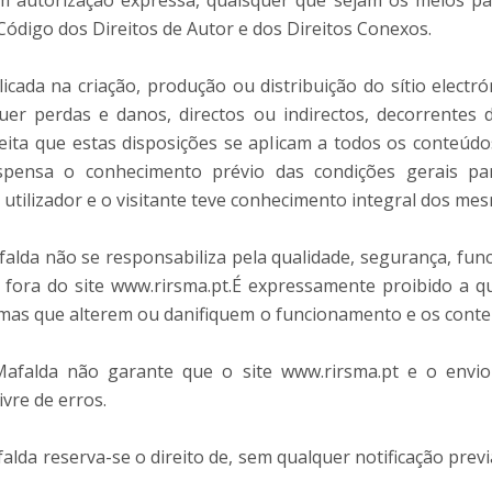
m autorização expressa, quaisquer que sejam os meios par
o Código dos Direitos de Autor e dos Direitos Conexos.
ada na criação, produção ou distribuição do sítio electró
r perdas e danos, directos ou indirectos, decorrentes d
ceita que estas disposições se aplicam a todos os conteúdos
ispensa o conhecimento prévio das condições gerais pa
o utilizador e o visitante teve conhecimento integral dos me
lda não se responsabiliza pela qualidade, segurança, funcio
 fora do site www.rirsma.pt.É expressamente proibido a qua
mas que alterem ou danifiquem o funcionamento e os conteú
afalda não garante que o site www.rirsma.pt e o envio
vre de erros.
lda reserva-se o direito de, sem qualquer notificação previ