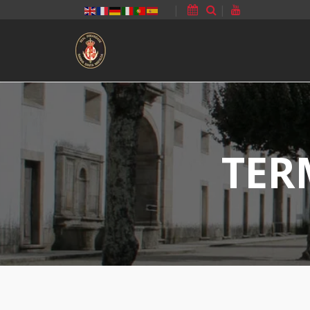
|
|
TER