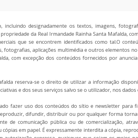
o, incluindo designadamente os textos, imagens, fotograf
propriedade da Real Irmandade Rainha Santa Mafalda, com
rciais que se encontrem identificados como tal.O conteúdo
, fotografias, aplicações multimédia e outros elementos n
lda, com excepção dos conteúdos fornecidos por anuncian
lda reserva-se o direito de utilizar a informação disponibi
ativas e dos seus serviços salvo se o utilizador, nos dados d
ado fazer uso dos conteúdos do sítio e newsletter para fi
eproduzir, difundir, distribuir ou por qualquer forma torna
te de comunicação pública ou de comercialização, atravé
ou cópias em papel. É expressamente interdita a cópia, repro