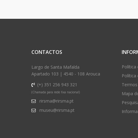
CONTACTOS
INFOR
Política
Largo de Santa Mafalda
Apartado 103 | 4540 - 108 Arouca
Política
(+) 351 256 943 321
Termos 
(Chamada para rede fixa nacional)
Mapa do
rirsma@rirsma.pt
Pesquis
museu@rirsma.pt
Informa