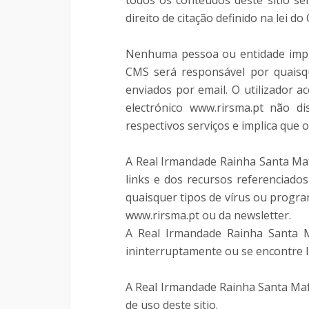
todos os conteúdos deste sítio se
direito de citação definido na lei d
Nenhuma pessoa ou entidade implic
CMS será responsável por quaisque
enviados por email. O utilizador a
electrónico www.rirsma.pt não d
respectivos serviços e implica que 
A Real Irmandade Rainha Santa Mafa
links e dos recursos referenciados
quaisquer tipos de vírus ou progra
www.rirsma.pt ou da newsletter.
A Real Irmandade Rainha Santa M
ininterruptamente ou se encontre li
A Real Irmandade Rainha Santa Mafa
de uso deste sitio.