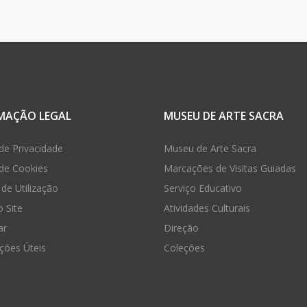
MAÇÃO LEGAL
MUSEU DE ARTE SACRA
 de Privacidade
Museu de Arte Sacra
 de Cookies
Marcações de Visitas Guiadas
de Utilização
Serviço Educativo
 Site
Atividades Culturais
ar
Direção
ções Úteis
Coleções